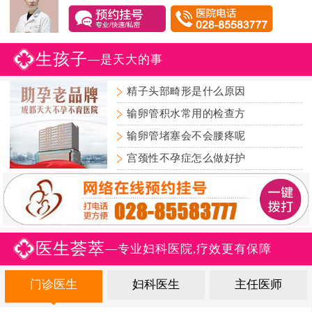
生孩子
—是天大的事
精子头部畸形是什么原因
输卵管积水常用的检查方
输卵管堵塞会不会腰疼呢
宫颈性不孕症怎么做好护
医生荟萃
—专业妇科医院,疗效更有保障
门诊医生
妇科医生
主任医师