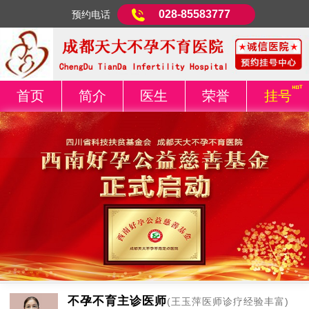
028-85583777
预约电话
首页
简介
医生
荣誉
挂号
不孕不育主诊医师
(王玉萍医师诊疗经验丰富)