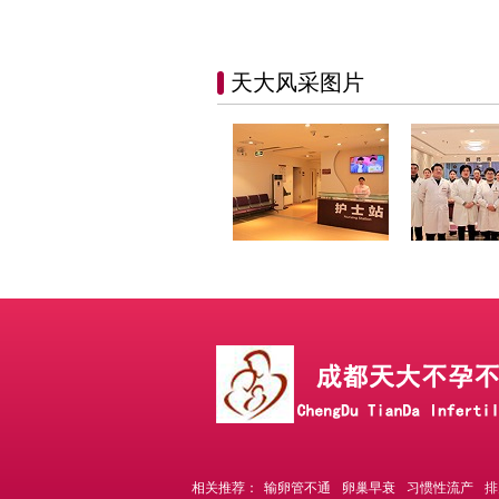
天大风采图片
相关推荐：
输卵管不通
卵巢早衰
习惯性流产
排