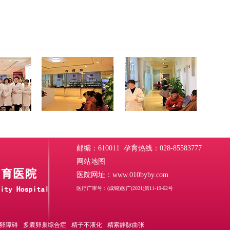
邮编：610011 孕育热线：028-85583777
网站地图
医院网址：www.010byby.com
医疗广审号：(成锦)医广(2021)第11-19-62号
卵障碍
多囊卵巢综合症
精子不液化
精索静脉曲张