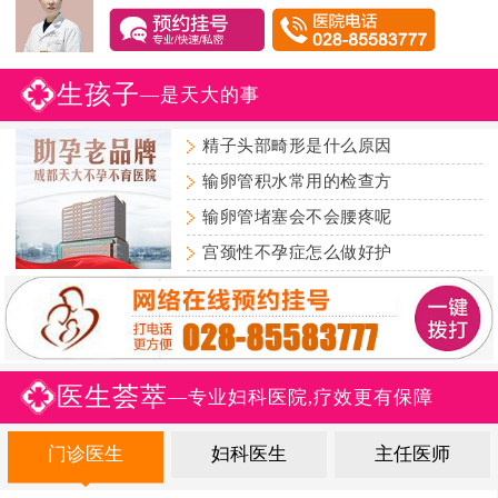
生孩子
—是天大的事
精子头部畸形是什么原因
输卵管积水常用的检查方
输卵管堵塞会不会腰疼呢
宫颈性不孕症怎么做好护
医生荟萃
—专业妇科医院,疗效更有保障
门诊医生
妇科医生
主任医师