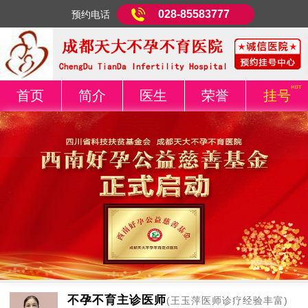
028-85583777
预约电话
首页
简介
医生
荣誉
挂号
不孕不育主诊医师
(王玉萍医师诊疗经验丰富)