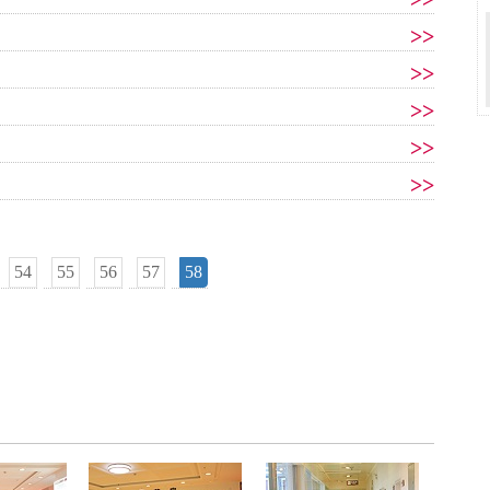
>>
>>
>>
>>
>>
54
55
56
57
58