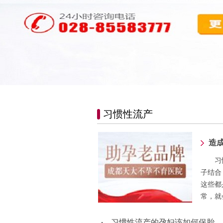
习惯性流产
造
习
子结合
这些都
常，就
习惯性流产的孕妇该如何保胎