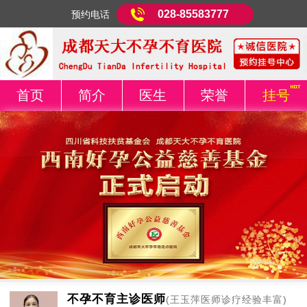
028-85583777
预约电话
首页
简介
医生
荣誉
挂号
不孕不育主诊医师
(王玉萍医师诊疗经验丰富)