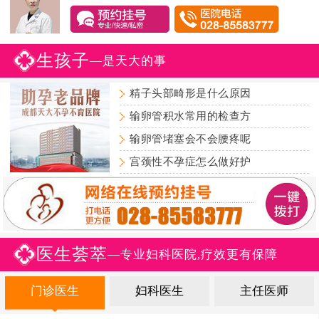
生孩子
—是天大的事
精子头部畸形是什么原因
输卵管积水常用的检查方
输卵管堵塞会不会腰疼呢
宫颈性不孕症怎么做好护
医生荟萃
—专业妇科医院,疗效更有保障
门诊医生
妇科医生
主任医师